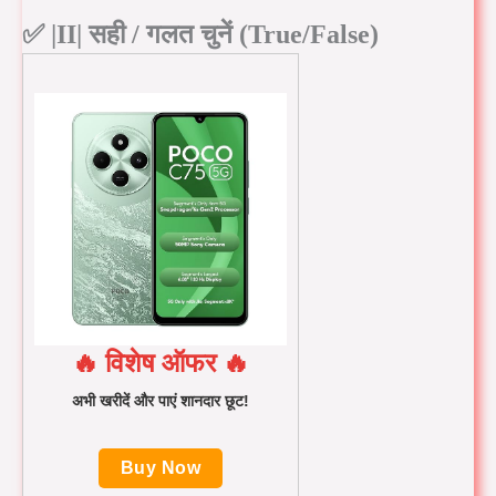
✅ |II| सही / गलत चुनें (True/False)
🔥 विशेष ऑफर 🔥
अभी खरीदें और पाएं शानदार छूट!
Buy Now