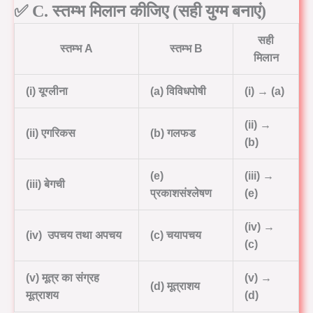
✅
C. स्तम्भ मिलान कीजिए (सही युग्म बनाएं)
सही
स्तम्भ A
स्तम्भ B
मिलान
(i) यूग्लीना
(a) विविधपोषी
(i) → (a)
(ii) →
(ii) एगरिकस
(b) गलफड
(b)
(e)
(iii) →
(iii) बेगची
प्रकाशसंश्लेषण
(e)
(iv) →
(iv) उपचय तथा अपचय
(c) चयापचय
(c)
(v) मूत्र का संग्रह
(v) →
(d) मूत्राशय
मूत्राशय
(d)