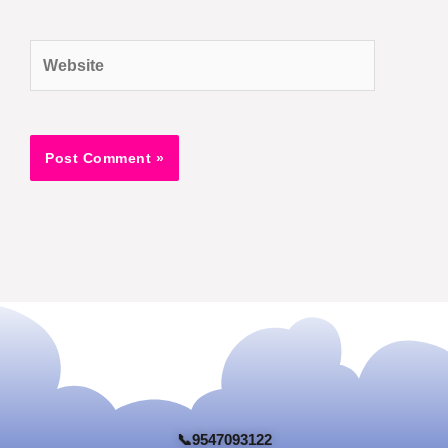
Website
📞9547093122