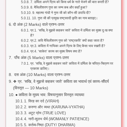
7. उर्मिला अपने प्रिय को किस धर्म के नाते भेजने की बात करती है?
8. मैथिलीशरण गुप्त का जन्म कब और कहाँ हुआ?
9. महात्मा गांधी ने गुप्त जी को कौन-सी उपाधि दी?
10. गुप्त जी की प्रमुख राष्ट्रवादी कृति का नाम बताइए।
दो अंक (2 Marks) वाले प्रश्न-उत्तर
प्र.1. ‘सखि, वे मुझसे कहकर जाते’ कविता में उर्मिला का मुख्य दुःख क्या
है?
प्र.2. कवि मैथिलीशरण गुप्त को ‘राष्ट्रकवि’ क्यों कहा जाता है?
प्र.3. कविता में नायिका अपने प्रिय के लिए कैसा भाव रखती है?
प्र.4. ‘साकेत’ काव्य का मुख्य विषय क्या है?
पाँच अंक (5 Marks) वाला प्रश्न-उत्तर
प्र. ‘सखि, वे मुझसे कहकर जाते’ कविता में उर्मिला के चरित्र-चित्रण पर
प्रकाश डालिए।
दस अंक (10 Marks) वाला प्रश्न-उत्तर
❖ प्र. ‘सखि, वे मुझसे कहकर जाते’ कविता का भावार्थ एवं काव्य-सौंदर्य
(विस्तृत — 10 Marks)
● कविता के मुख्य भाव: विषयानुसार विस्तृत व्याख्या
1. विरह का दर्द (VIRAH)
2. करुणा और व्यथा (KARUNA-VYATHA)
3. अटूट प्रेम (TRUE LOVE)
4. नारी-सुलभ धैर्य (WOMANLY PATIENCE)
5. कर्तव्य-निष्ठा (DUTY/ DHARMA)