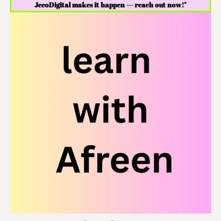
JeeoDigital makes it happen — reach out now!"