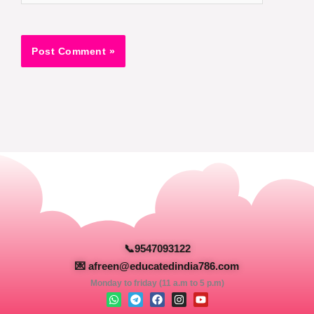
📞9547093122
💌 afreen@educatedindia786.com
Monday to friday (11 a.m to 5 p.m)
W
T
F
I
Y
h
e
a
n
o