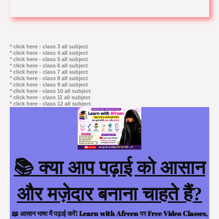
* click here - class 3 all subject
* click here - class 4 all subject
* click here - class 5 all subject
* click here - class 6 all subject
* click here - class 7 all subject
* click here - class 8 all subject
* click here - class 9 all subject
* click here - class 10 all subject
* click here - class 11 all subject
* click here - class 12 all subject
📚 क्या आप पढ़ाई को आसान
और मज़ेदार बनाना चाहते हैं?
📖 आसान भाषा में पढ़ाई करें! Learn with Afreen पर Free Video Classes,