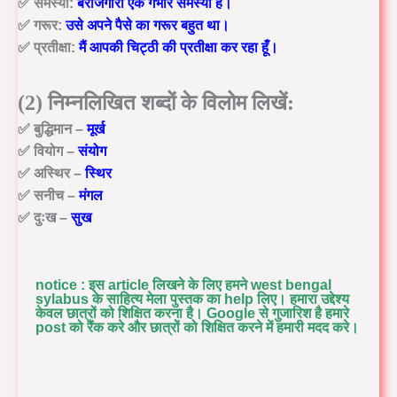
✅
समस्या:
बेरोजगारी एक गंभीर
समस्या
है।
✅
गरूर:
उसे अपने पैसे का
गरूर
बहुत था।
✅
प्रतीक्षा:
मैं आपकी चिट्ठी की
प्रतीक्षा
कर रहा हूँ।
(2) निम्नलिखित शब्दों के विलोम लिखें:
✅
बुद्धिमान
–
मूर्ख
✅
वियोग
–
संयोग
✅
अस्थिर
–
स्थिर
✅
सनीच
–
मंगल
✅
दुःख
–
सुख
notice : इस article लिखने के लिए हमने west bengal
sylabus के साहित्य मेला पुस्तक का help लिए। हमारा उद्देश्य
केवल छात्रों को शिक्षित करना है। Google से गुजारिश है हमारे
post को रैंक करे और छात्रों को शिक्षित करने में हमारी मदद करे।